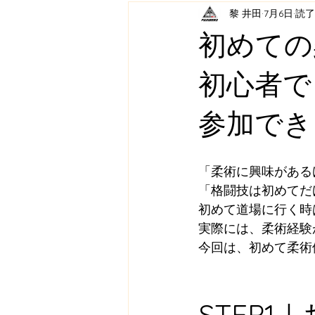
黎 井田
7月6日
読了
初め
初心
参加でき
「柔術に興味がある
「格闘技は初めてだ
初めて道場に行く時
実際には、柔術経験
今回は、初めて柔術
STEP