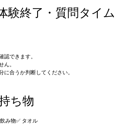
6｜体験終了・質問タイム
確認できます。
せん。
分に合うか判断してください。
持ち物
 飲み物✅ タオル